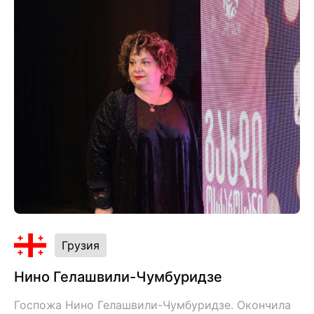
Грузия
Нино Гелашвили-Чумбуридзе
Госпожа Нино Гелашвили-Чумбуридзе. Окончила