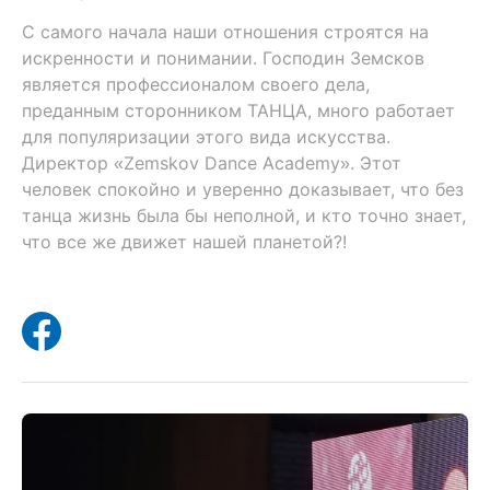
С самого начала наши отношения строятся на
искренности и понимании. Господин Земсков
является профессионалом своего дела,
преданным сторонником ТАНЦА, много работает
для популяризации этого вида искусства.
Директор «Zemskov Dance Academy». Этот
человек спокойно и уверенно доказывает, что без
танца жизнь была бы неполной, и кто точно знает,
что все же движет нашей планетой?!